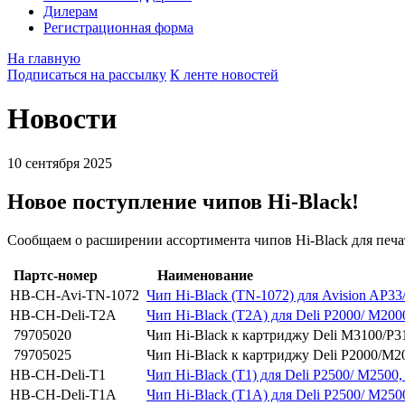
Дилерам
Регистрационная форма
На главную
Подписаться на рассылку
К ленте новостей
Новости
10 сентября 2025
Новое поступление чипов Hi-Black!
Сообщаем о расширении ассортимента чипов Hi-Black для печата
Партс-номер
Наименование
HB-CH-Avi-TN-1072
Чип Hi-Black (TN-1072) для Avision AP33
HB-CH-Deli-T2A
Чип Hi-Black (T2A) для Deli P2000/ M2000
79705020
Чип Hi-Black к картриджу Deli M3100/P31
79705025
Чип Hi-Black к картриджу Deli P2000/M200
HB-CH-Deli-T1
Чип Hi-Black (T1) для Deli P2500/ M2500,
HB-CH-Deli-T1A
Чип Hi-Black (T1A) для Deli P2500/ M2500