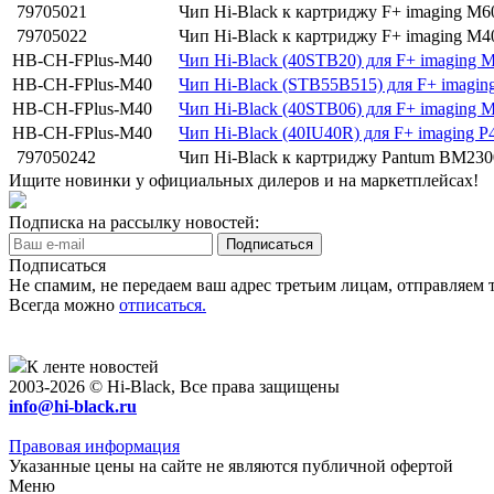
79705021
Чип Hi-Black к картриджу F+ imaging M
79705022
Чип Hi-Black к картриджу F+ imaging M4
HB-CH-FPlus-M40
Чип Hi-Black (40STB20) для F+ imaging M
HB-CH-FPlus-M40
Чип Hi-Black (STB55B515) для F+ imagin
HB-CH-FPlus-M40
Чип Hi-Black (40STB06) для F+ imaging M
HB-CH-FPlus-M40
Чип Hi-Black (40IU40R) для F+ imaging P
797050242
Чип Hi-Black к картриджу Pantum BM23
Ищите новинки у официальных дилеров и на маркетплейсах!
Подписка на рассылку новостей:
Подписаться
Не спамим, не передаем ваш адрес третьим лицам, отправляем т
Всегда можно
отписаться.
К ленте новостей
2003-2026 © Hi-Black, Все права защищены
info@hi-black.ru
Правовая информация
Указанные цены на сайте не являются публичной офертой
Меню