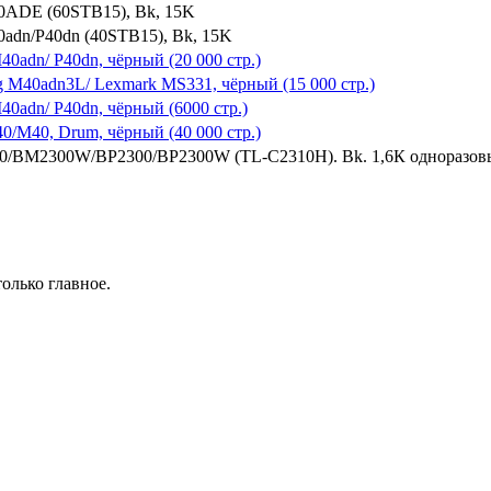
60ADE (60STB15), Bk, 15K
0adn/P40dn (40STB15), Bk, 15K
40adn/ P40dn, чёрный (20 000 стр.)
g M40adn3L/ Lexmark MS331, чёрный (15 000 стр.)
40adn/ P40dn, чёрный (6000 стр.)
40/M40, Drum, чёрный (40 000 стр.)
00/BM2300W/BP2300/BP2300W (TL-C2310H). Bk. 1,6К одноразо
олько главное.