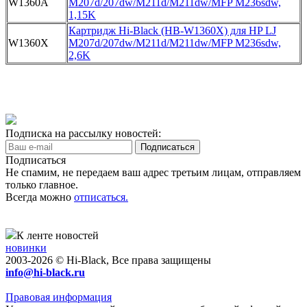
W1360A
M207d/207dw/M211d/M211dw/MFP M236sdw,
1,15K
Картридж Hi-Black (HB-W1360X) для HP LJ
W1360X
M207d/207dw/M211d/M211dw/MFP M236sdw,
2,6K
Подписка на рассылку новостей:
Подписаться
Не спамим, не передаем ваш адрес третьим лицам, отправляем
только главное.
Всегда можно
отписаться.
К ленте новостей
новинки
2003-2026 © Hi-Black, Все права защищены
info@hi-black.ru
Правовая информация