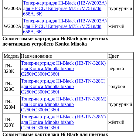
Тонер-картридж Hi-Black (HB-W2003A)
W2003A
для HP CLJ Enterprise M751/M751n/dn,
пурпурный
658A, 6К
Тонер-картридж Hi-Black (HB-W2002A)
W2002A
для HP CLJ Enterprise M751/M751n/dn,
жёлтый
658A, 6К
Совместимые картриджи Hi-Black для цветных
печатающих устройств Konica Minolta
Модель
Наименование
Цвет
Тонер-картридж Hi-Black (HB-TN-328K)
TN-
для Konica-Minolta bizhub
чёрный
328K
C250i/C300i/C360i
Тонер-картридж Hi-Black (HB-TN-328C)
TN-
для Konica-Minolta bizhub
голубой
328C
C250i/C300i/C360i
Тонер-картридж Hi-Black (HB-TN-328M)
TN-
для Konica-Minolta bizhub
пурпурный
328M
C250i/C300i/C360i
Тонер-картридж Hi-Black (HB-TN-328Y)
TN-
для Konica-Minolta bizhub
жёлтый
328Y
C250i/C300i/C360i
Совместимые картриджи Hi-Black для цветных