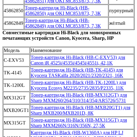
45862851) для OKI MC853/873, 7,3К
Тонер-картридж Hi-Black (HB-
45862850
пурпурный
45862850) для OKI MC853/873, 7,3К
Тонер-картридж Hi-Black (HB-
45862849
жёлтый
45862849) для OKI MC853/873, 7,3К
Совместимые картриджи Hi-Black для монохромных
печатающих устройств Canon, Kyocera, Sharp, HP
Модель
Наименование
Тонер-картридж Hi-Black (HB-C-EXV53) для
C-EXV53
Canon iR 4525i/4535i/4545i/4551i, 42,1K
Тонер-картридж Hi-Black (HB-TK-4145) для
TK-4145
Kyocera TASKalfa 2020/2021/2320/2321, 16K
Тонер-картридж Hi-Black (HB-TK-1200L) для
TK-1200L
Kyocera Ecosys M2235/2735/2835/P2335, 11K
Тонер-картридж Hi-Black (HB-MX312GT) для
MX312GT
Sharp MXM260/264/310/314/354/AR5726/5731
Тонер-картридж Hi-Black (HB-MXB20GT1) для
MXB20GT1
Sharp MXB200/MXB201D, 8К
Тонер-картридж Hi-Black (HB-MX315GT) для
MX315GT
Sharp MXM266N/316N/356N, 27,5К
Картридж Hi-Black (HB-W1360A) для HP LJ