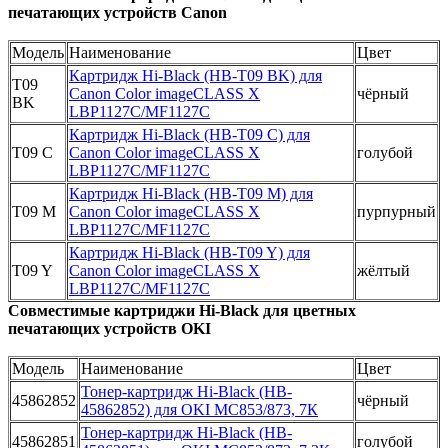
печатающих устройств Canon
Модель
Наименование
Цвет
Картридж Hi-Black (HB-T09 BK) для
T09
Canon Color imageCLASS X
чёрный
BK
LBP1127C/MF1127C
Картридж Hi-Black (HB-T09 C) для
T09 C
Canon Color imageCLASS X
голубой
LBP1127C/MF1127C
Картридж Hi-Black (HB-T09 M) для
T09 M
Canon Color imageCLASS X
пурпурный
LBP1127C/MF1127C
Картридж Hi-Black (HB-T09 Y) для
T09 Y
Canon Color imageCLASS X
жёлтый
LBP1127C/MF1127C
Совместимые картриджи Hi-Black для цветных
печатающих устройств OKI
Модель
Наименование
Цвет
Тонер-картридж Hi-Black (HB-
45862852
чёрный
45862852) для OKI MC853/873, 7К
Тонер-картридж Hi-Black (HB-
45862851
голубой