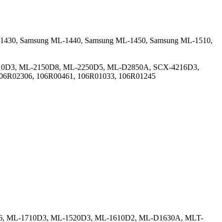
1430,
Samsung ML-1440,
Samsung ML-1450,
Samsung ML-1510,
10D3, ML-2150D8, ML-2250D5, ML-D2850A, SCX-4216D3,
06R02306, 106R00461, 106R01033, 106R01245
0D6, ML-1710D3, ML-1520D3, ML-1610D2, ML-D1630A, MLT-