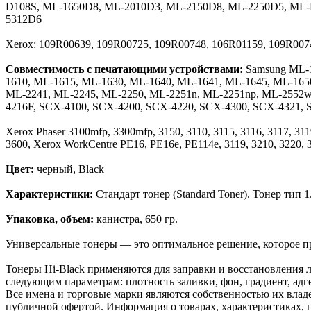
D108S, ML-1650D8, ML-2010D3, ML-2150D8, ML-2250D5, ML
5312D6
Xerox: 109R00639, 109R00725, 109R00748, 106R01159, 109R007
Совместимость с печатающими устройствами:
Samsung ML-1
1610, ML-1615, ML-1630, ML-1640, ML-1641, ML-1645, ML-165
ML-2241, ML-2245, ML-2250, ML-2251n, ML-2251np, ML-2552w
4216F, SCX-4100, SCX-4200, SCX-4220, SCX-4300, SCX-4321, 
Xerox Phaser 3100mfp, 3300mfp, 3150, 3110, 3115, 3116, 3117, 3119
3600, Xerox WorkCentre PE16, PE16e, PE114e, 3119, 3210, 3220, 3
Цвет:
черный, Black
Характеристики:
Стандарт тонер (Standard Toner). Тонер тип
Упаковка, объем:
канистра, 650 гр.
Универсальные тонеры — это оптимальное решение, которое пр
Тонеры Hi-Black применяются для заправки и восстановления л
следующим параметрам: плотность заливки, фон, градиент, адге
Все имена и торговые марки являются собственностью их владе
публичной офертой. Информация о товарах, характеристиках, 