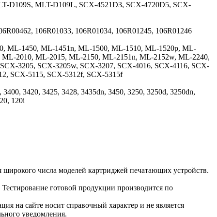
LT-D109S, MLT-D109L, SCX-4521D3, SCX-4720D5, SCX-
106R00462, 106R01033, 106R01034, 106R01245, 106R01246
0, ML-1450, ML-1451n, ML-1500, ML-1510, ML-1520p, ML-
, ML-2010, ML-2015, ML-2150, ML-2151n, ML-2152w, ML-2240,
 SCX-3205, SCX-3205w, SCX-3207, SCX-4016, SCX-4116, SCX-
12, SCX-5115, SCX-5312f, SCX-5315f
, 3400, 3420, 3425, 3428, 3435dn, 3450, 3250, 3250d, 3250dn,
20, 120i
я широкого числа моделей картриджей печатающих устройств.
. Тестирование готовой продукции производится по
ция на сайте носит справочный характер и не является
льного уведомления.