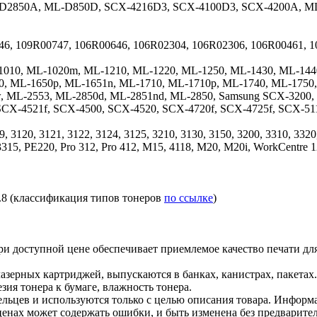
-D2850A, ML-D850D, SCX-4216D3, SCX-4100D3, SCX-4200A, M
46, 109R00747, 106R00646, 106R02304, 106R02306, 106R00461, 
010, ML-1020m, ML-1210, ML-1220, ML-1250, ML-1430, ML-144
0, ML-1650p, ML-1651n, ML-1710, ML-1710p, ML-1740, ML-1750
, ML-2553, ML-2850d, ML-2851nd, ML-2850, Samsung SCX-3200,
SCX-4521f, SCX-4500, SCX-4520, SCX-4720f, SCX-4725f, SCX-51
, 3120, 3121, 3122, 3124, 3125, 3210, 3130, 3150, 3200, 3310, 3320
315, PE220, Pro 312, Pro 412, M15, 4118, M20, M20i, WorkCentre 1
 1.8 (классификация типов тонеров
по ссылке
)
и доступной цене обеспечивает приемлемое качество печати дл
азерных картриджей, выпускаются в банках, канистрах, пакетах
зия тонера к бумаге, влажность тонера.
льцев и используются только с целью описания товара. Информа
ценах может содержать ошибки, и быть изменена без предварите