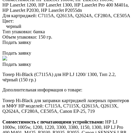
HP LaserJet 1200,
HP LaserJet 1300,
HP LaserJet Pro 400 M401a,
HP LaserJet P2030,
HP LaserJet P2055dn
Для картриджей:
C7115A, Q2613A, Q2624A, CF280A, CE505A
Цвет:
черный
Тип упаковки:
банка
Объем упаковки:
150 гр.
Подать заявку
Подать заявку
Подать заявку
Тонер Hi-Black (C7115A) для HP LJ 1200/ 1300, Тип 2.2,
чёрный (150 гр.)
Дополнительная информация о товаре:
Тонер Hi-Black для заправки картриджей лазерных принтеров
и МФУ HP моделей: C7115A, C7115X, Q2613A, Q2613X,
Q2624A, CF280A, CE505A, Canon EP-25, 719
Совместимость с печатающими устройствами:
НР LJ
1000w, 1005w, 1200, 1220, 3300, 3380, 1150, 1300, HP LJ Pro
400 M401, M425, P2030, P2035, P2055, Canon i-SENSYS LBP-