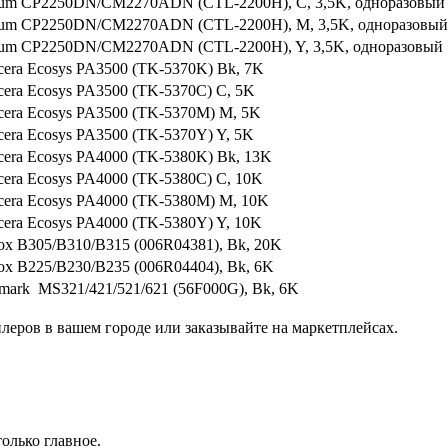
ntum CP2250DN/CM2270ADN (CTL-2200H), C, 3,5K, одноразовый
ntum CP2250DN/CM2270ADN (CTL-2200H), M, 3,5K, одноразовый
ntum CP2250DN/CM2270ADN (CTL-2200H), Y, 3,5K, одноразовый
era Ecosys PA3500 (TK-5370K) Bk, 7K
era Ecosys PA3500 (TK-5370C) C, 5K
cera Ecosys PA3500 (TK-5370M) M, 5K
era Ecosys PA3500 (TK-5370Y) Y, 5K
cera Ecosys PA4000 (TK-5380K) Bk, 13K
era Ecosys PA4000 (TK-5380C) C, 10K
cera Ecosys PA4000 (TK-5380M) M, 10K
era Ecosys PA4000 (TK-5380Y) Y, 10K
ox B305/B310/B315 (006R04381), Bk, 20K
ox B225/B230/B235 (006R04404), Bk, 6K
mark MS321/421/521/621 (56F000G), Bk, 6K
еров в вашем городе или заказывайте на маркетплейсах.
олько главное.