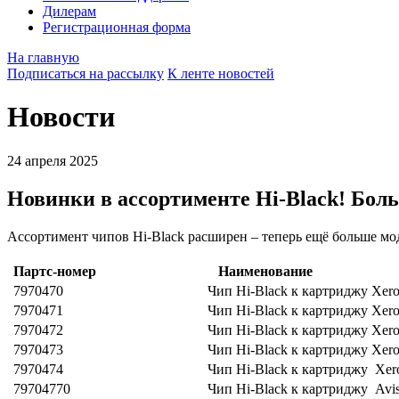
Дилерам
Регистрационная форма
На главную
Подписаться на рассылку
К ленте новостей
Новости
24 апреля 2025
Новинки в ассортименте Hi-Black! Бол
Ассортимент чипов Hi-Black расширен – теперь ещё больше мод
Партс-номер
Наименование
7970470
Чип Hi-Black к картриджу Xero
7970471
Чип Hi-Black к картриджу Xero
7970472
Чип Hi-Black к картриджу Xero
7970473
Чип Hi-Black к картриджу Xero
7970474
Чип Hi-Black к картриджу Xer
79704770
Чип Hi-Black к картриджу Av