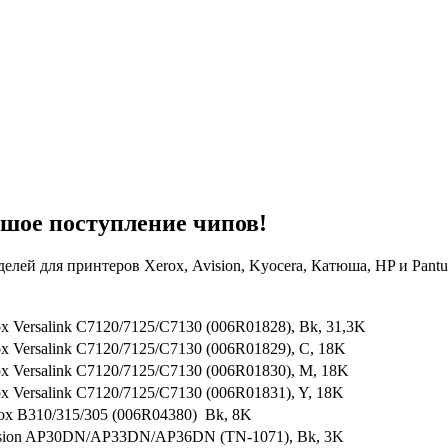
ьшое поступление чипов!
елей для принтеров Xerox, Avision, Kyocera, Катюша, HP и Pant
x Versalink C7120/7125/C7130 (006R01828), Bk, 31,3K
x Versalink C7120/7125/C7130 (006R01829), C, 18K
x Versalink C7120/7125/C7130 (006R01830), M, 18K
x Versalink C7120/7125/C7130 (006R01831), Y, 18K
ox В310/315/305 (006R04380) Bk, 8K
ision AP30DN/AP33DN/AP36DN (TN-1071), Bk, 3K