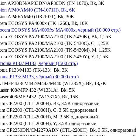
ision AP30DN/AP33DN/AP36DN (TN-1070), Bk, 3K
sion AP40/AM40 (TN-1071H), Bk, 6K
sion AP40/AM40 (DR-1071), Bk, 30K
cera ECOSYS PA4000x (TK-1260), Bk, 10K
yocera ECOSYS MA4000fx/ MA4000x, чёрный (10 000 стр.)
ocera ECOSYS PA2100/MA2100 (TK-5430K), Bk, 1,25K
cera ECOSYS PA2100/MA2100 (TK-5430С), С, 1,25K
ocera ECOSYS PA2100/MA2100 (TK-5430M), M, 1,25K
cera ECOSYS PA2100/MA2100 (TK-5430Y), Y, 1,25K
тюша P133/ M133, чёрный (1500 стр.)
юша P133/M133 (TK-133), Bk, 3K
юша P133/ M133, чёрный (30 000 стр.)
LJ MFP 438/ M442/M443/M440 (W1335Х), Bk, 13,7K
aser 408/MFP 432 (W1331A), Bk, 5K
Laser 408/MFP 432 (W1331X), Bk, 15K
tum CP2200 (CTL-2000H), Bk, 3,5K одноразовый
tum CP2200 (CTL-2000H), C, 3,5K одноразовый
tum CP2200 (CTL-2000H), M, 3,5K одноразовый
tum CP2200 (CTL-2000H), Y, 3,5K одноразовый
ntum CP2250DN/CM2270ADN (CTL-2200H), Bk, 3,5K, одноразовы