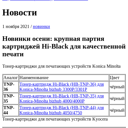
Новости
1 ноября 2021
/
новинки
Новинки осени: крупная партия
картриджей Hi-Black для качественной
печати
Тонер-картриджи для печатающих устройств Konica Minolta
Аналог
Наименование
Цвет
TNP-
Тонер-картридж Hi-Black (HB-TNP-36) для
чёрный
36
Konica-Minolta bizhub 3300P/3301P
TNP-
Тонер-картридж Hi-Black (HB-TNP-35) для
чёрный
35
Konica-Minolta bizhub 4000/4000P
TNP-
Тонер-картридж Hi-Black (HB-TNP-44) для
чёрный
44
Konica-Minolta bizhub 4050/4750
Тонер-картриджи для печатающих устройств Kyocera