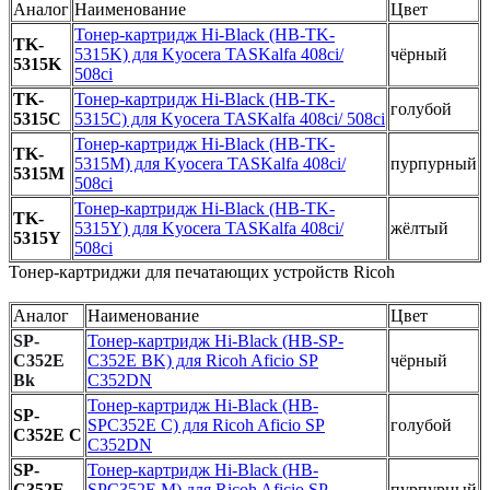
Аналог
Наименование
Цвет
Тонер-картридж Hi-Black (HB-TK-
TK-
5315K) для Kyocera TASKalfa 408ci/
чёрный
5315K
508ci
TK-
Тонер-картридж Hi-Black (HB-TK-
голубой
5315C
5315C) для Kyocera TASKalfa 408ci/ 508ci
Тонер-картридж Hi-Black (HB-TK-
TK-
5315M) для Kyocera TASKalfa 408ci/
пурпурный
5315M
508ci
Тонер-картридж Hi-Black (HB-TK-
TK-
5315Y) для Kyocera TASKalfa 408ci/
жёлтый
5315Y
508ci
Тонер-картриджи для печатающих устройств Ricoh
Аналог
Наименование
Цвет
SP-
Тонер-картридж Hi-Black (HB-SP-
C352E
C352E BK) для Ricoh Aficio SP
чёрный
Bk
C352DN
Тонер-картридж Hi-Black (HB-
SP-
SPC352E C) для Ricoh Aficio SP
голубой
C352E C
C352DN
SP-
Тонер-картридж Hi-Black (HB-
C352E
SPC352E M) для Ricoh Aficio SP
пурпурный