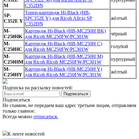
M
C352DN
Тонер-картридж Hi-Black (HB-
SP-
SPC352E Y) для Ricoh Aficio SP
жёлтый
C352E Y
C352DN
M-
Картридж Hi-Black (HB-MC250H BK)
чёрный
C250HK
для Ricoh MC250FW/PC301W
M-
Картридж Hi-Black (HB-MC250H C)
голубой
C250HC
для Ricoh MC250FW/PC301W
M-
Картридж Hi-Black (HB-MC250H M)
пурпурный
C250HM
для Ricoh Ricoh MC250FW/PC301W
M-
Картридж Hi-Black (HB-MC250H Y)
жёлтый
C250HY
для Ricoh Ricoh MC250FW/PC301W
Подписка на рассылку новостей:
Подписаться
Не спамим, не передаем ваш адрес третьим лицам, отправляем
только главное.
Всегда можно
отписаться.
К ленте новостей