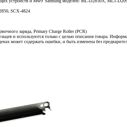
тающих устройств и МФУ Samsung моделей: ML-D2850A, MLT-D20
2850, SCX-4824
ичного заряда, Primary Charge Roller (PCR)
льцев и используются только с целью описания товара. Информа
ценах может содержать ошибки, и быть изменена без предварите