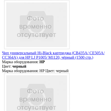
Чип универсальный Hi-Black картриджа (CB435A/ CE505A/
CC364A) для HP LJ P1005/ M1120, чёрный (1500 стр.)
Марка оборудования:
HP
Цвет:
черный
Марка оборудования: HP Цвет: черный