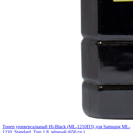
Тонер универсальный Hi-Black (ML-1210D3) для Samsung ML-
1210, Standard, Тип 1.8, чёрный (650 гр.)