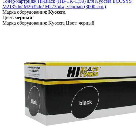
Тонер-картридж Hi-Black (HB-TK-1150) для Kyocera ECOSYS
M2135dn/ M2635dn/ M2735dw, чёрный (3000 стр.)
Марка оборудования:
Kyocera
Цвет:
черный
Марка оборудования: Kyocera Цвет: черный