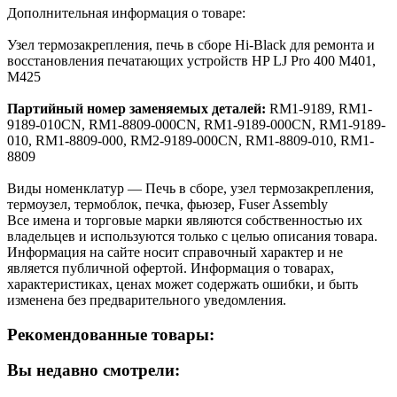
Дополнительная информация о товаре:
Узел термозакрепления, печь в сборе Hi-Black для ремонта и
восстановления печатающих устройств HP LJ Pro 400 M401,
M425
Партийный номер заменяемых деталей:
RM1-9189, RM1-
9189-010CN, RM1-8809-000CN, RM1-9189-000CN, RM1-9189-
010, RM1-8809-000, RM2-9189-000CN, RM1-8809-010, RM1-
8809
Виды номенклатур — Печь в сборе, узел термозакрепления,
термоузел, термоблок, печка, фьюзер, Fuser Assembly
Все имена и торговые марки являются собственностью их
владельцев и используются только с целью описания товара.
Информация на сайте носит справочный характер и не
является публичной офертой. Информация о товарах,
характеристиках, ценах может содержать ошибки, и быть
изменена без предварительного уведомления.
Рекомендованные товары:
Вы недавно смотрели: