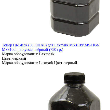
Тонер Hi-Black (50F0HA0) для Lexmark MS310d/ MS410d/
MS810dn, Polyester, чёрный (750 гр.)
Марка оборудования:
Lexmark
Цвет:
черный
Марка оборудования: Lexmark Цвет: черный