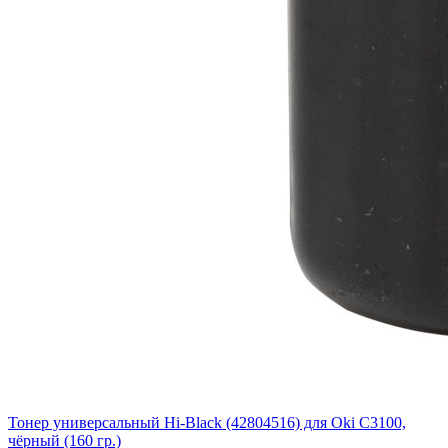
Тонер универсальный Hi-Black (42804516) для Oki С3100,
чёрный (160 гр.)