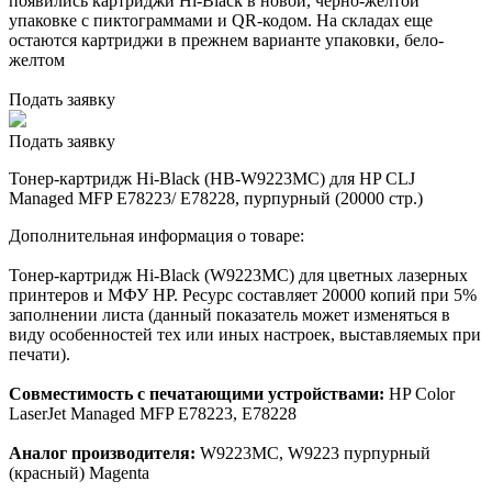
появились картриджи Hi-Black в новой, черно-желтой
упаковке с пиктограммами и QR-кодом. На складах еще
остаются картриджи в прежнем варианте упаковки, бело-
желтом
Подать заявку
Подать заявку
Тонер-картридж Hi-Black (HB-W9223MC) для HP CLJ
Managed MFP E78223/ E78228, пурпурный (20000 стр.)
Дополнительная информация о товаре:
Тонер-картридж Hi-Black (W9223MC) для цветных лазерных
принтеров и МФУ HP. Ресурс составляет 20000 копий при 5%
заполнении листа (данный показатель может изменяться в
виду особенностей тех или иных настроек, выставляемых при
печати).
Совместимость с печатающими устройствами:
HP Color
LaserJet Managed MFP E78223, E78228
Аналог производителя:
W9223MC, W9223 пурпурный
(красный) Magenta