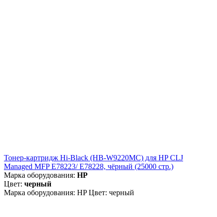
Тонер-картридж Hi-Black (HB-W9220MC) для HP CLJ
Managed MFP E78223/ E78228, чёрный (25000 стр.)
Марка оборудования:
HP
Цвет:
черный
Марка оборудования: HP Цвет: черный