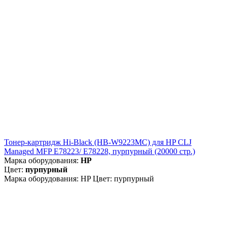
Тонер-картридж Hi-Black (HB-W9223MC) для HP CLJ
Managed MFP E78223/ E78228, пурпурный (20000 стр.)
Марка оборудования:
HP
Цвет:
пурпурный
Марка оборудования: HP Цвет: пурпурный