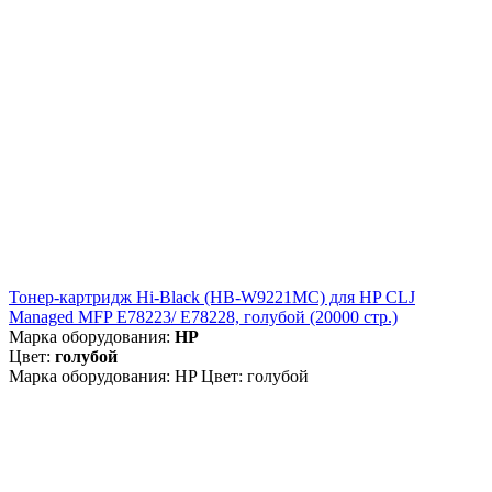
Тонер-картридж Hi-Black (HB-W9221MC) для HP CLJ
Managed MFP E78223/ E78228, голубой (20000 стр.)
Марка оборудования:
HP
Цвет:
голубой
Марка оборудования: HP Цвет: голубой