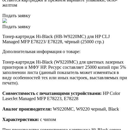
желтом
Подать заявку
Подать заявку
Тонер-картридж Hi-Black (HB-W9220MC) для HP CLJ
Managed MFP E78223/ E78228, чёрный (25000 стр.)
Дополнительная информация о товаре:
Тонер-картридж Hi-Black (W9220MC) для цветных лазерных
принтеров и МФУ HP. Ресурс составляет 25000 копий при 5%
заполнении листа (данный показатель может изменяться в
виду особенностей тех или иных настроек, выставляемых при
печати).
Совместимость с печатающими устройствами:
HP Color
LaserJet Managed MFP E78223, E78228
Аналог производителя:
W9220MC, W9220 черный, Black
Характеристики:
с чипом
При производстве совместимого картриджа Hi-Black серии