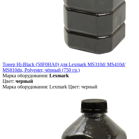
Тонер Hi-Black (50F0HA0) для Lexmark MS310d/ MS410d/
MS810dn, Polyester, чёрный (750 гр.)
Марка оборудования:
Lexmark
Цвет:
черный
Марка оборудования: Lexmark Цвет: черный