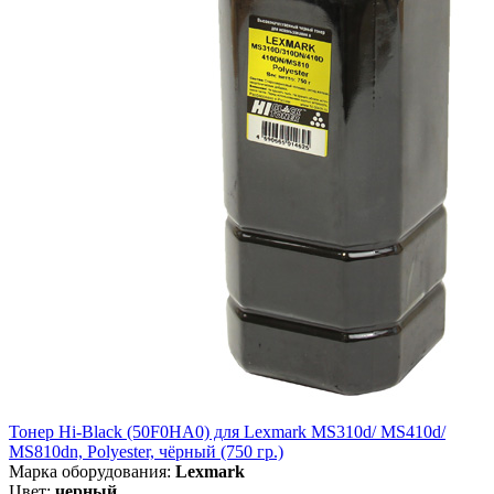
Тонер Hi-Black (50F0HA0) для Lexmark MS310d/ MS410d/
MS810dn, Polyester, чёрный (750 гр.)
Марка оборудования:
Lexmark
Цвет:
черный