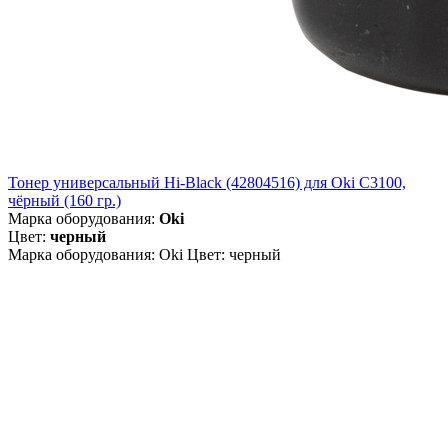
Тонер универсальный Hi-Black (42804516) для Oki С3100,
чёрный (160 гр.)
Марка оборудования:
Oki
Цвет:
черный
Марка оборудования: Oki Цвет: черный