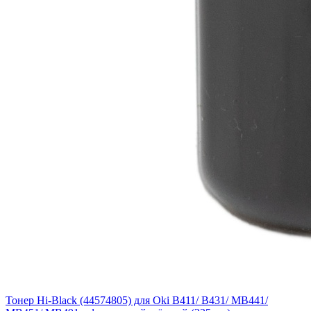
Тонер Hi-Black (44574805) для Oki B411/ B431/ MB441/