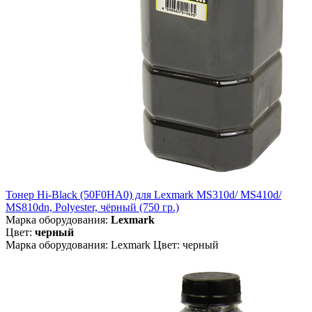
Тонер Hi-Black (50F0HA0) для Lexmark MS310d/ MS410d/
MS810dn, Polyester, чёрный (750 гр.)
Марка оборудования:
Lexmark
Цвет:
черный
Марка оборудования: Lexmark Цвет: черный