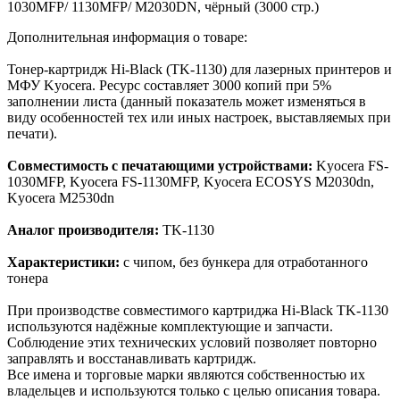
1030MFP/ 1130MFP/ M2030DN, чёрный (3000 стр.)
Дополнительная информация о товаре:
Тонер-картридж Hi-Black (TK-1130) для лазерных принтеров и
МФУ Kyocera. Ресурс составляет 3000 копий при 5%
заполнении листа (данный показатель может изменяться в
виду особенностей тех или иных настроек, выставляемых при
печати).
Совместимость с печатающими устройствами:
Kyocera FS-
1030MFP, Kyocera FS-1130MFP, Kyocera ECOSYS M2030dn,
Kyocera M2530dn
Аналог производителя:
TK-1130
Характеристики:
с чипом, без бункера для отработанного
тонера
При производстве совместимого картриджа Hi-Black TK-1130
используются надёжные комплектующие и запчасти.
Соблюдение этих технических условий позволяет повторно
заправлять и восстанавливать картридж.
Все имена и торговые марки являются собственностью их
владельцев и используются только с целью описания товара.