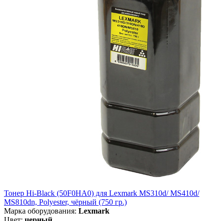
Тонер Hi-Black (50F0HA0) для Lexmark MS310d/ MS410d/
MS810dn, Polyester, чёрный (750 гр.)
Марка оборудования:
Lexmark
Цвет:
черный