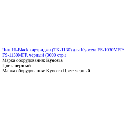
Чип Hi-Black картриджа (TK-1130) для Kyocera FS-1030MFP/
FS-1130MFP, чёрный (3000 стр.)
Марка оборудования:
Kyocera
Цвет:
черный
Марка оборудования: Kyocera Цвет: черный