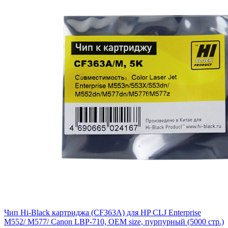
Чип Hi-Black картриджа (CF363A) для HP CLJ Enterprise
M552/ M577/ Canon LBP-710, OEM size, пурпурный (5000 стр.)