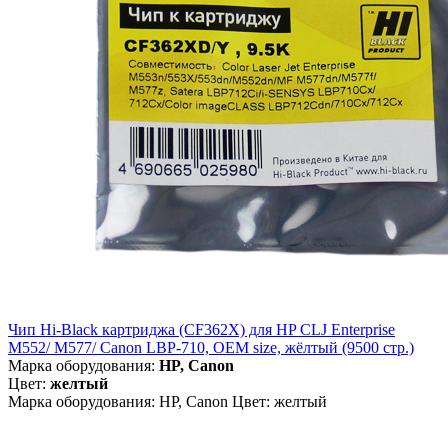
Чип Hi-Black картриджа (CF362X) для HP CLJ Enterprise
M552/ M577/ Canon LBP-710, OEM size, жёлтый (9500 стр.)
Марка оборудования:
HP, Canon
Цвет:
желтый
Марка оборудования: HP, Canon Цвет: желтый