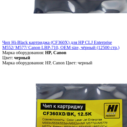
Чип Hi-Black картриджа (CF360X) для HP CLJ Enterprise
M552/ M577/ Canon LBP-710, OEM size, чёрный (12500 стр.)
Марка оборудования:
HP, Canon
Цвет:
черный
Марка оборудования: HP, Canon Цвет: черный