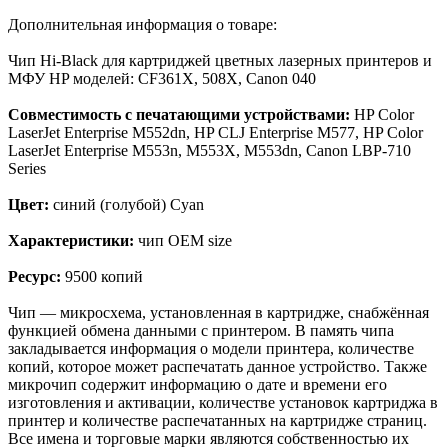
Дополнительная информация о товаре:
Чип Hi-Black для картриджей цветных лазерных принтеров и
МФУ HP моделей: CF361X, 508X, Canon 040
Совместимость с печатающими устройствами:
HP Color
LaserJet Enterprise M552dn, HP CLJ Enterprise M577, HP Color
LaserJet Enterprise M553n, M553X, M553dn, Canon LBP-710
Series
Цвет:
синий (голубой) Cyan
Характеристики:
чип OEM size
Ресурс:
9500 копий
Чип — микросхема, установленная в картридже, снабжённая
функцией обмена данными с принтером. В память чипа
закладывается информация о модели принтера, количестве
копий, которое может распечатать данное устройство. Также
микрочип содержит информацию о дате и времени его
изготовления и активации, количестве установок картриджа в
принтер и количестве распечатанных на картридже страниц.
Все имена и торговые марки являются собственностью их