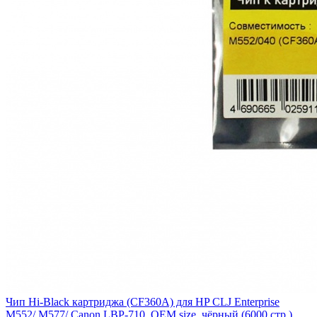
Чип Hi-Black картриджа (CF360A) для HP CLJ Enterprise
M552/ M577/ Canon LBP-710, OEM size, чёрный (6000 стр.)