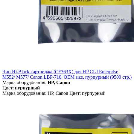
Чип Hi-Black картриджа (CF363X) для HP CLJ Enterprise
M552/ M577/ Canon LBP-710, OEM size, пурпурный (9500 стр.)
Марка оборудования:
HP, Canon
Цвет:
пурпурный
Марка оборудования: HP, Canon Цвет: пурпурный