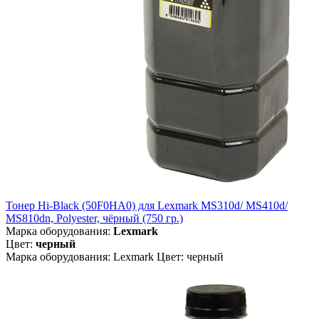
Тонер Hi-Black (50F0HA0) для Lexmark MS310d/ MS410d/
MS810dn, Polyester, чёрный (750 гр.)
Марка оборудования:
Lexmark
Цвет:
черный
Марка оборудования: Lexmark Цвет: черный