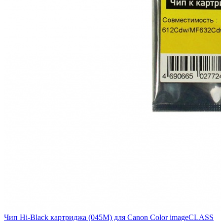
Чип Hi-Black картриджа (045M) для Canon Color imageCLASS