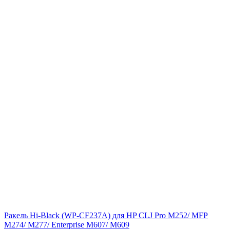
Ракель Hi-Black (WP-CF237A) для HP CLJ Pro M252/ MFP
M274/ M277/ Enterprise M607/ M609