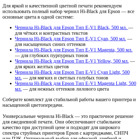
Для яркой и качественной цветной печати рекомендуем
использовать полный набор чернил Hi-Black для Epson — все
основные цвета в одной системе:
Чернила Hi-Black для Epson Тип E-V1 Black, 500 мл.
—
для чётких и контрастных текстов
Чернила Hi-Black для Epson Тип E-V1 Cyan, 500 мл.
—
для насыщенных синих оттенков
Чернила Hi-Black для Epson Тип E-V1 Magenta, 500 мл.
— для глубоких пурпурных тонов
Чернила Hi-Black для Epson Тип E-V1 Yellow, 500 мл.
—
для ярких желтых цветов
Чернила Hi-Black для Epson Тип E-V1 Cyan Light, 500
мл.
— для мягких и светлых голубых тонов
Чернила Hi-Black для Epson Тип E-V1 Magenta Light, 500
мл.
— для нежных оттенков лилового цвета
Соберите комплект для стабильной работы вашего принтера и
насыщенной цветопередачи.
Универсальные чернила Hi-Black — это практичное решение
для ежедневной печати. Они обеспечивают стабильное
качество при доступной цене и подходят для широкого
спектра струйных принтеров Epson с картриджами, СНПЧ
или ПЗК. Оптимальный выбор для офисной, учебной и