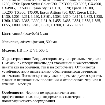
1280, 1290; Epson Stylus Color C90, CX3900, CX3905, CX4900,
CX4905, CX5900; Epson Stylus C110, C120; Epson TX100,
TX200, TX300, TX600; Epson Artisan 730, 837; Epson L1110,
L130, L201, L211, L220, L3101, L303, L310, L3151, L353, L358,
L360, L363, L365, L380, L3119, L455, L485, L551, L558, L585,
L655, L800, L805, L810, L850, L1300, L1455, L1800
Цвет:
синий (голубой) Cyan
Упаковка, объем:
флакон, 500 мл.
Модель:
HB-Ink-E-V1-500-C
Характеристики:
Водорастворимые универсальные чернила
Hi-Black Ink предназначены для стабильной и качественной
печати как на обычной, так и на фотобумаге. Отличаются
устойчивостью к выцветанию, обеспечивая долговечность
отпечатков. После вскрытия упаковки рекомендуется хранить
флакон в вертикальном положении и использовать чернила в
течение 5 месяцев.
Особенности:
Чернила не предназначены для
профессиональных широкоформатных плоттеров и
полиграфического оборудования.