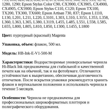
1280, 1290; Epson Stylus Color C90, CX3900, CX3905, CX4900,
CX4905, CX5900; Epson Stylus C110, C120; Epson TX100,
TX200, TX300, TX600; Epson Artisan 730, 837; Epson L1110,
L130, L201, L211, L220, L3101, L303, L310, L3151, L353, L358,
L360, L363, L365, L380, L3119, L455, L485, L551, L558, L585,
L655, L800, L805, L810, L850, L1300, L1455, L1800
Цвет:
пурпурный (красный) Magenta
Упаковка, объем:
флакон, 500 мл.
Модель:
HB-Ink-E-V1-500-M
Характеристики:
Водорастворимые универсальные чернила
Hi-Black Ink предназначены для стабильной и качественной
печати как на обычной, так и на фотобумаге. Отличаются
устойчивостью к выцветанию, обеспечивая долговечность
отпечатков. После вскрытия упаковки рекомендуется хранить
флакон в вертикальном положении и использовать чернила в
течение 5 месяцев.
Особенности:
Чернила не предназначены для
профессиональных широкоформатных плоттеров и
полиграфического оборудования.