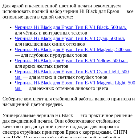
Для яркой и качественной цветной печати рекомендуем
использовать полный набор чернил Hi-Black для Epson — все
основные цвета в одной системе:
Чернила Hi-Black для Epson Тип E-V1 Black, 500 мл.
—
для чётких и контрастных текстов
Чернила Hi-Black для Epson Тип E-V1 Cyan, 500 мл.
—
для насыщенных синих оттенков
Чернила Hi-Black для Epson Тип E-V1 Magenta, 500 мл.
— для глубоких пурпурных тонов
Чернила Hi-Black для Epson Тип E-V1 Yellow, 500 мл.
—
для ярких желтых цветов
Чернила Hi-Black для Epson Тип E-V1 Cyan Light, 500
мл.
— для мягких и светлых голубых тонов
Чернила Hi-Black для Epson Тип E-V1 Magenta Light, 500
мл.
— для нежных оттенков лилового цвета
Соберите комплект для стабильной работы вашего принтера и
насыщенной цветопередачи.
Универсальные чернила Hi-Black — это практичное решение
для ежедневной печати. Они обеспечивают стабильное
качество при доступной цене и подходят для широкого
спектра струйных принтеров Epson с картриджами, СНПЧ
или ПЗК. Оптимальный выбор для офисной, учебной и